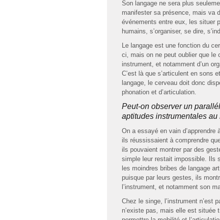
Son langage ne sera plus seuleme
manifester sa présence, mais va dev
événements entre eux, les situer pa
humains, s’organiser, se dire, s’ind
Le langage est une fonction du cerv
ci, mais on ne peut oublier que le 
instrument, et notamment d’un organ
C’est là que s’articulent en sons 
langage, le cerveau doit donc dis
phonation et d’articulation.
Peut-on observer un parallél
aptitudes instrumentales au
On a essayé en vain d’apprendre à
ils réussissaient à comprendre que 
ils pouvaient montrer par des gest
simple leur restait impossible. Il
les moindres bribes de langage ar
puisque par leurs gestes, ils montr
l’instrument, et notamment son ma
Chez le singe, l’instrument n’est 
n’existe pas, mais elle est située 
permettre la mobilité et l’articulat