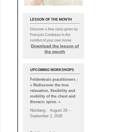
LESSON OF THE MONTH
Discover a free class given by
François Combeau in the
comfort of your own home.
Download the lesson of
the month
Advanced-training for
Feldenkrais practitioners :
UPCOMING WORKSHOPS
« Rediscover the true
relaxation, flexibility and
mobility of the chest and
thoracic spine.
«
Nürnberg : August 29 –
September 2, 2026
Public workshop :
« Through the feet, stable
and dynamic support