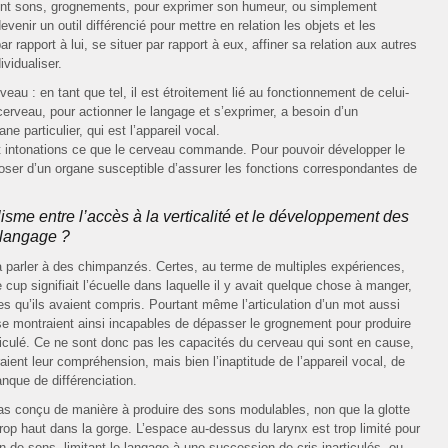
nt sons, grognements, pour exprimer son humeur, ou simplement
enir un outil différencié pour mettre en relation les objets et les
r rapport à lui, se situer par rapport à eux, affiner sa relation aux autres
ividualiser.
eau : en tant que tel, il est étroitement lié au fonctionnement de celui-
cerveau, pour actionner le langage et s’exprimer, a besoin d’un
e particulier, qui est l’appareil vocal.
et intonations ce que le cerveau commande. Pour pouvoir développer le
poser d’un organe susceptible d’assurer les fonctions correspondantes de
isme entre l’accès à la verticalité et le développement des
 langage ?
 parler à des chimpanzés. Certes, au terme de multiples expériences,
cup signifiait l’écuelle dans laquelle il y avait quelque chose à manger,
es qu’ils avaient compris. Pourtant même l’articulation d’un mot aussi
s se montraient ainsi incapables de dépasser le grognement pour produire
ticulé. Ce ne sont donc pas les capacités du cerveau qui sont en cause,
aient leur compréhension, mais bien l’inaptitude de l’appareil vocal, de
nque de différenciation.
pas conçu de manière à produire des sons modulables, non que la glotte
trop haut dans la gorge. L’espace au-dessus du larynx est trop limité pour
ion de sons, limitant le langage à une succession de cris inarticulés, ou