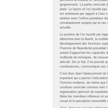
grognements. La partie cervicale d
plate. Le larynx et l’os hyoïde (qu
est antérieure par rapport à l’axe 
relation avec l’orifice postérieur 
simultanément respirer par le nez 
actuelle.
La position de l’os hyoïde par rapp
détermine bien la liberté, la mobil
développement des fonctions sup
l’homme de Neandertal possédait un
autant d’approcher les capacités 
multitude de mimiques, de mouveme
articulé. De ce fait, il ne pouvait 
combinaisons, communiquer ses ré
C’est donc bien l’abaissement de 
important qui a permis l’articulat
l’homme moderne, de même que l’évo
courbure cervicale convexe vers l’
organisation optimum du squelette 
libère les membres inférieurs et s
visuel et la perception sensorielle
Ainsi, dans les savanes relativeme