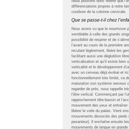
Nous pouvons donc retenir que l’é
différenciations propres à notre lan
courbure de la colonne cervicale.
Que se passe-t-il chez l’enfa
Nous avons vu que le nourrisson pr
semblable à celle des grands singe
possibilité de respirer et de s’ali
l’avant au cours de la première ann
reculant légèrement, libère les gen
facilitant aussi une déglutition lib
verticalisation et qu’il existe bien 
verticalité et le développement d’
avec un cerveau déjà évolué et ri
fonctionnellement très limité, va d
maturation son système nerveux cen
regarder de près, nous rappelle tr
l’être vertical. Commençant par l’u
rapprochement tête-bassin et l’ac
mouvement des yeux et entraîner l’
libérer le voile du palais. Vient e
mouvements dissociés des pieds (ch
pesanteur). Il enchaîne ensuite l
mouvements de langue en grande pa