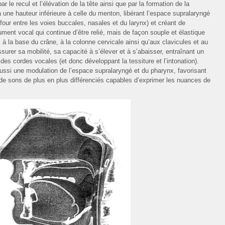
par le recul et l’élévation de la tête ainsi que par la formation de la
à une hauteur inférieure à celle du menton, libérant l’espace supralaryngé
efour entre les voies buccales, nasales et du larynx) et créant de
ument vocal qui continue d’être relié, mais de façon souple et élastique
e, à la base du crâne, à la colonne cervicale ainsi qu’aux clavicules et au
rer sa mobilité, sa capacité à s’élever et à s’abaisser, entraînant un
des cordes vocales (et donc développant la tessiture et l’intonation).
aussi une modulation de l’espace supralaryngé et du pharynx, favorisant
rs de sons de plus en plus différenciés capables d’exprimer les nuances de