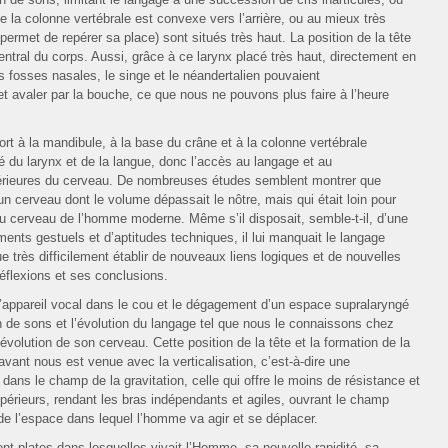
e la colonne vertébrale est convexe vers l’arrière, ou au mieux très
i permet de repérer sa place) sont situés très haut. La position de la tête
central du corps. Aussi, grâce à ce larynx placé très haut, directement en
des fosses nasales, le singe et le néandertalien pouvaient
et avaler par la bouche, ce que nous ne pouvons plus faire à l’heure
ort à la mandibule, à la base du crâne et à la colonne vertébrale
ité du larynx et de la langue, donc l’accès au langage et au
érieures du cerveau. De nombreuses études semblent montrer que
 cerveau dont le volume dépassait le nôtre, mais qui était loin pour
du cerveau de l’homme moderne. Même s’il disposait, semble-t-il, d’une
nts gestuels et d’aptitudes techniques, il lui manquait le langage
que très difficilement établir de nouveaux liens logiques et de nouvelles
flexions et ses conclusions.
l’appareil vocal dans le cou et le dégagement d’un espace supralaryngé
ion de sons et l’évolution du langage tel que nous le connaissons chez
lution de son cerveau. Cette position de la tête et la formation de la
avant nous est venue avec la verticalisation, c’est-à-dire une
dans le champ de la gravitation, celle qui offre le moins de résistance et
upérieurs, rendant les bras indépendants et agiles, ouvrant le champ
 de l’espace dans lequel l’homme va agir et se déplacer.
nt plates dans lesquelles vivait l’Homme, sa nouvelle rapidité, sa