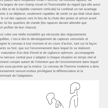
a largeur de son champ visuel et l’horizontalité du regard (qui elle aussi
a tête et de la bipédie vraiment verticale) lui conférait un net avantage
lents à se déplacer, seulement capables de sentir ce qui était situé dans
le vol des rapaces vers le lieu de la chute des proies et arriver avant
ec lui les quartiers de viande (les rapaces devant attendre que
r profiter de leur chasse).
ussi créer une réelle instabilité qui nécessite des réajustements
uilibre, c’est-à dire le développement de capteurs sensoriels et
gner le cerveau à tout moment et en cours d’action, tant sur la façon
ts se font, que sur l’environnement dans lequel ils se réalisent.
 maturation d’un état d’éveil et de vigilance optimum, accompagnée
ème nerveux central pour s’adapter à chaque situation en temps réel et
ennent compte autant de l’intention que de l’environnement dans lequel
motion sous-jacente qui la motive. Le cerveau de l’homme moderne a donc
onnement sensori-moteur privilégiant la différenciation et la
rminant de l’adaptation.