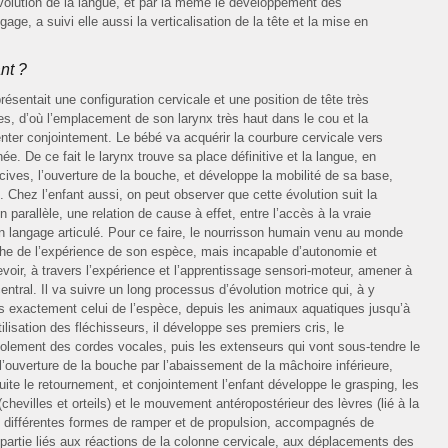
volution de la langue, et par là même le développement des
gage, a suivi elle aussi la verticalisation de la tête et la mise en
nt ?
ésentait une configuration cervicale et une position de tête très
s, d’où l’emplacement de son larynx très haut dans le cou et la
menter conjointement. Le bébé va acquérir la courbure cervicale vers
ée. De ce fait le larynx trouve sa place définitive et la langue, en
cives, l’ouverture de la bouche, et développe la mobilité de sa base,
re. Chez l’enfant aussi, on peut observer que cette évolution suit la
un parallèle, une relation de cause à effet, entre l’accès à la vraie
un langage articulé. Pour ce faire, le nourrisson humain venu au monde
che de l’expérience de son espèce, mais incapable d’autonomie et
evoir, à travers l’expérience et l’apprentissage sensori-moteur, amener à
tral. Il va suivre un long processus d’évolution motrice qui, à y
ès exactement celui de l’espèce, depuis les animaux aquatiques jusqu’à
tilisation des fléchisseurs, il développe ses premiers cris, le
colement des cordes vocales, puis les extenseurs qui vont sous-tendre le
ouverture de la bouche par l’abaissement de la mâchoire inférieure,
nsuite le retournement, et conjointement l’enfant développe le grasping, les
evilles et orteils) et le mouvement antéropostérieur des lèvres (lié à la
es différentes formes de ramper et de propulsion, accompagnés de
rtie liés aux réactions de la colonne cervicale, aux déplacements des